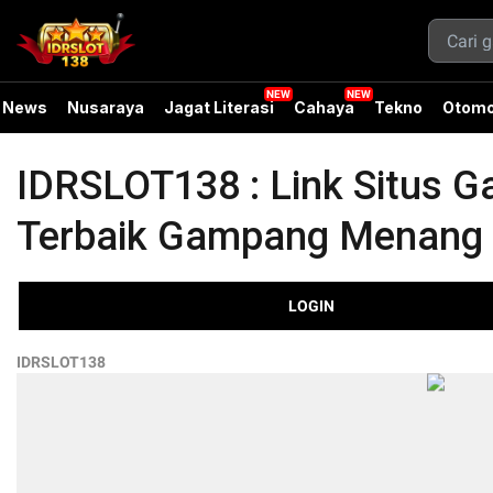
News
Nusaraya
Jagat Literasi
Cahaya
Tekno
Otomo
IDRSLOT138 : Link Situs 
Terbaik Gampang Menang
LOGIN
IDRSLOT138