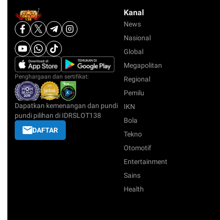
Kanal
News
Nasional
Global
Megapolitan
Penghargaan dan sertifikat:
Regional
Pemilu
Dapatkan kemenangan dan pundi
IKN
pundi pilihan di IDRSLOT138
Bola
DAFTAR
Tekno
Otomotif
Entertainment
Sains
Health