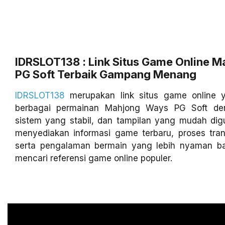
IDRSLOT138 : Link Situs Game Online 
PG Soft Terbaik Gampang Menang
IDRSLOT138
merupakan link situs game online 
berbagai permainan Mahjong Ways PG Soft de
sistem yang stabil, dan tampilan yang mudah digu
menyediakan informasi game terbaru, proses tran
serta pengalaman bermain yang lebih nyaman b
mencari referensi game online populer.