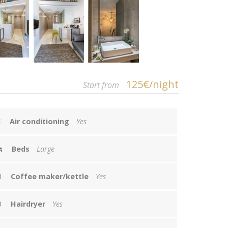
125€/night
Start from
Air conditioning
Yes
Beds
Large
Coffee maker/kettle
Yes
Hairdryer
Yes