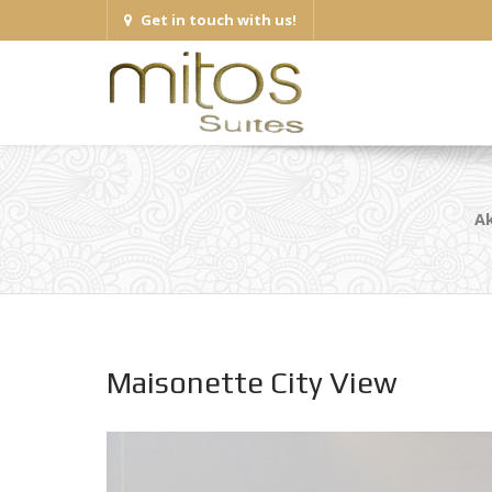
Get in touch with us!
Ak
Maisonette City View