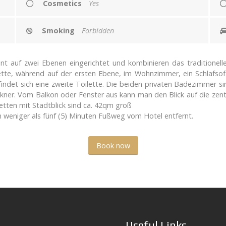
Cosmetics
Yes
Smoking
Forbidden
egant auf zwei Ebenen eingerichtet und kombinieren das traditio
ette, während auf der ersten Ebene, im Wohnzimmer, ein Schlafsof
findet sich eine zweite Toilette. Die beiden privaten Badezimmer s
kner. Vom Balkon oder Fenster aus kann man den Blick auf die zentr
etten mit Stadtblick sind ca. 42qm groß
in weniger als fünf (5) Minuten Fußweg vom Hotel entfernt.
Book now
Useful Links