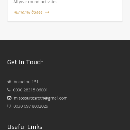
All year round activities
Читать далее
Get in Touch
Arkadiou 151
0030 28315 06001
mitossuitesreth@gmail.com
0030 697 8002029
Useful Links